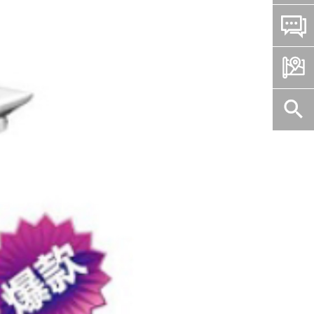


客

服
